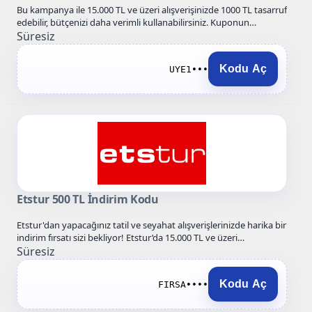
Bu kampanya ile 15.000 TL ve üzeri alışverişinizde 1000 TL tasarruf
edebilir, bütçenizi daha verimli kullanabilirsiniz. Kuponun
geçerlilik…
Süresiz
Kodu Aç
UYE1•••
Etstur 500 TL İndirim Kodu
Etstur'dan yapacağınız tatil ve seyahat alışverişlerinizde harika bir
indirim fırsatı sizi bekliyor! Etstur’da 15.000 TL ve üzeri
rezervasyonlarda…
Süresiz
Kodu Aç
FIRSA••••