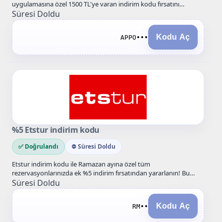
uygulamasına özel 1500 TL'ye varan indirim kodu fırsatını
kaçırmayın.
Süresi Doldu
Kodu Aç
APPO•••
%5 Etstur indirim kodu
✅ Doğrulandı
⛔ Süresi Doldu
Etstur indirim kodu ile Ramazan ayına özel tüm
rezervasyonlarınızda ek %5 indirim fırsatından yararlanın! Bu
kampanya ile harcama…
Süresi Doldu
Kodu Aç
RM••