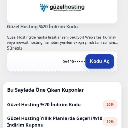
Güzel Hosting %20 İndirim Kodu
Güzel Hosting'de harika fırsatlar seni bekliyor! Web sitesi kurmak
veya mevcut hosting hizmetini yenilemek için şimdi tam zamanı.
…
Süresiz
Kodu Aç
QA4P0•••••
Bu Sayfada Öne Çıkan Kuponlar
Güzel Hosting %20 İndirim Kodu
20%
Güzel Hosting Yıllık Planlarda Geçerli %10
10%
İndirim Kuponu