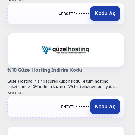
Kodu Aç
WEBSITE••••••
%10 Güzel Hosting İndirim Kodu
Güzel Hosting'in sınırlı süreli kupon kodu ile tüm hosting
paketlerinde 10% indirim kazanın. Web sitenizi uygun fiyata
hayata…
Süresiz
Kodu Aç
ENIYIH••••••