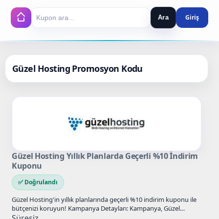
Ara
Search
Güzel Hosting Promosyon Kodu
Güzel Hosting Yıllık Planlarda Geçerli %10 İndirim
Kuponu
✅ Doğrulandı
Güzel Hosting'in yıllık planlarında geçerli %10 indirim kuponu ile
bütçenizi koruyun! Kampanya Detayları: Kampanya, Güzel
Hosting'in tüm yıllık…
Süresiz