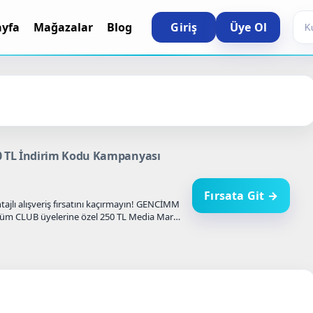
Sea
ayfa
Mağazalar
Blog
Giriş
Üye Ol
0 TL İndirim Kodu Kampanyası
Fırsata Git →
jlı alışveriş fırsatını kaçırmayın! GENCİMM
 tüm CLUB üyelerine özel 250 TL Media Markt