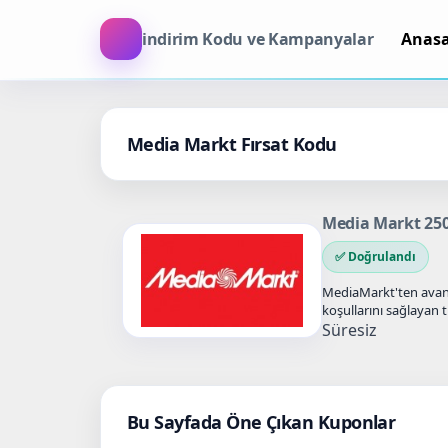
indirim Kodu ve Kampanyalar
Anas
Media Markt Fırsat Kodu
Media Markt 25
✅ Doğrulandı
MediaMarkt'ten avanta
koşullarını sağlayan
İndirim Kodu…
Süresiz
Bu Sayfada Öne Çıkan Kuponlar