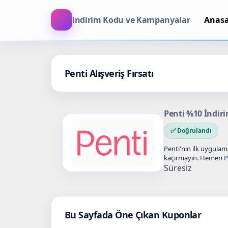
indirim Kodu ve Kampanyalar
Anas
Penti Alışveriş Fırsatı
Penti %10 İndi
✅ Doğrulandı
Penti'nin ilk uygulam
kaçırmayın. Hemen Pen
alışveriş yapın.
Süresiz
Bu Sayfada Öne Çıkan Kuponlar