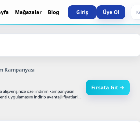
Sea
ayfa
Mağazalar
Blog
Giriş
Üye Ol
rim Kampanyası
Fırsata Git →
a alışverişinize özel indirim kampanyasını
ti uygulamasını indirip avantajlı fiyatlarla