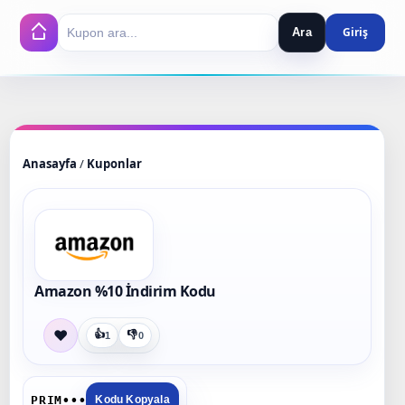
Ara
Search
Anasayfa
/
Kuponlar
Amazon %10 İndirim Kodu
❤
👍
👎
1
0
PRIM•••
Kodu Kopyala