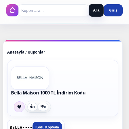
Ara
Search
Anasayfa
/
Kuponlar
Bella Maison 1000 TL İndirim Kodu
❤
👍
👎
1
0
BELLA••••
Kodu Kopyala