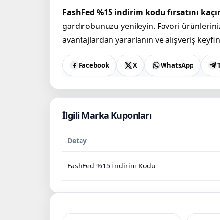
FashFed %15 indirim kodu fırsatını kaçı
gardırobunuzu yenileyin. Favori ürünlerini
avantajlardan yararlanın ve alışveriş keyfini
Facebook
X
WhatsApp
İlgili Marka Kuponları
Detay
FashFed %15 İndirim Kodu