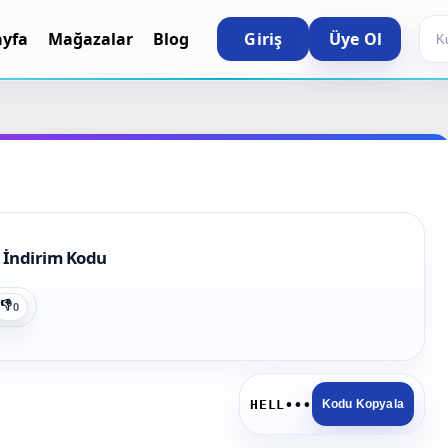
Sea
ayfa
Mağazalar
Blog
Giriş
Üye Ol
 İndirim Kodu
👎
0
HELL•••
Kodu Kopyala