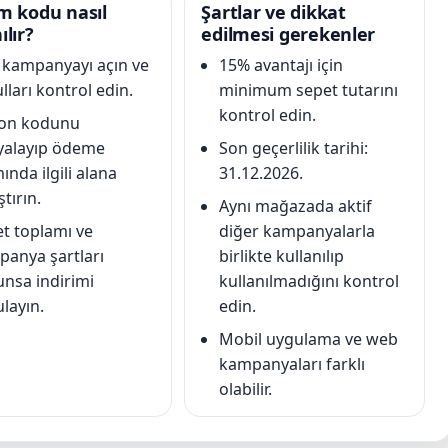
im kodu nasıl
Şartlar ve dikkat
ılır?
edilmesi gerekenler
li kampanyayı açın ve
15% avantajı için
lları kontrol edin.
minimum sepet tutarını
kontrol edin.
on kodunu
yalayıp ödeme
Son geçerlilik tarihi:
ında ilgili alana
31.12.2026.
ştırın.
Aynı mağazada aktif
t toplamı ve
diğer kampanyalarla
anya şartları
birlikte kullanılıp
nsa indirimi
kullanılmadığını kontrol
layın.
edin.
Mobil uygulama ve web
kampanyaları farklı
olabilir.