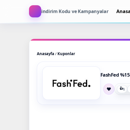
indirim Kodu ve Kampanyalar
Anas
Anasayfa
/
Kuponlar
FashFed %15
❤
👍
1