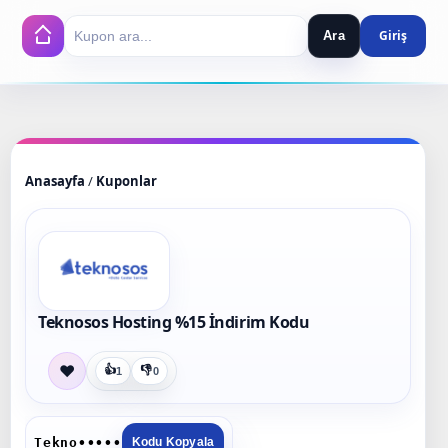
Ara
Search
Anasayfa
/
Kuponlar
Teknosos Hosting %15 İndirim Kodu
❤
👍
👎
1
0
Tekno•••••
Kodu Kopyala