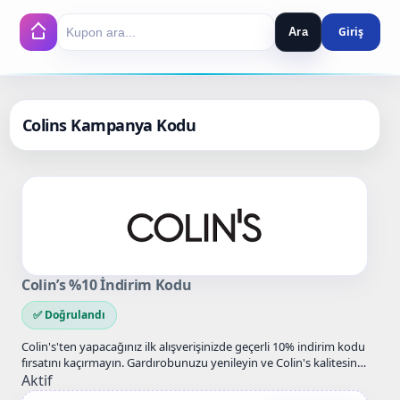
Ara
Search
Colins Kampanya Kodu
Colin’s %10 İndirim Kodu
✅ Doğrulandı
Colin's'ten yapacağınız ilk alışverişinizde geçerli 10% indirim kodu
fırsatını kaçırmayın. Gardırobunuzu yenileyin ve Colin's kalitesine
avantajlı fiyatlarla sahip…
Aktif