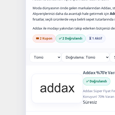
Moda dünyasının önde gelen markalarından Addax, stilin
Alışverişlerinizi daha da avantajlı hale getirmek için
Ad
fırsatlar, seçili ürünlerde veya belirli sepet tutarlarında
Addax ile modayı yakından takip ederken bütçenizi de ko
🎟️ 2 Kupon
✅ 2 Doğrulandı
⏳ 1 Aktif
Addax %70’e Va
✅ Doğrulandı
Addax Süper Fiyat Fırs
Koruyun! 70% Varan in
Süresiz
getirin.