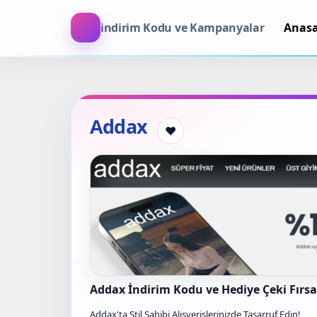
indirim Kodu ve Kampanyalar
Anas
Addax
❤
Addax İndirim Kodu ve Hediye Çeki Fırsa
Addax'ta Stil Sahibi Alışverişlerinizde Tasarruf Edin!