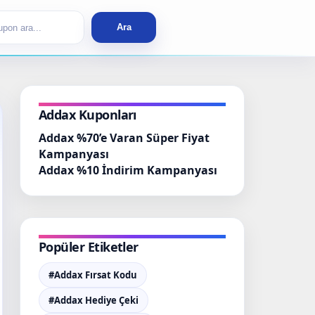
rch
Ara
Addax Kuponları
Addax %70’e Varan Süper Fiyat
Kampanyası
Addax %10 İndirim Kampanyası
Popüler Etiketler
#Addax Fırsat Kodu
#Addax Hediye Çeki